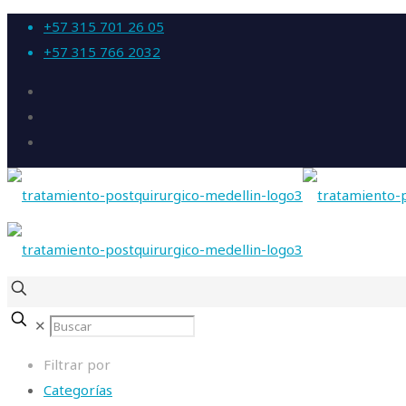
+57 315 701 26 05
+57 315 766 2032
✕
Filtrar por
Categorías